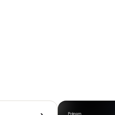
fo est en ligne au
jefo.ca
.
Prénom