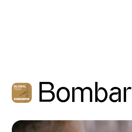
À p
Bombar