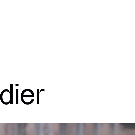
ropos
Expertise
Projets
Culture
Perspectives
dier