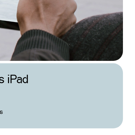
s iPad
s