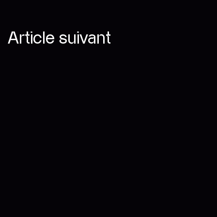
Article suivant
8 décembre — 2023
Design
IA
IA et intervention humaine : l'avenir
du design de produit sera collaboratif