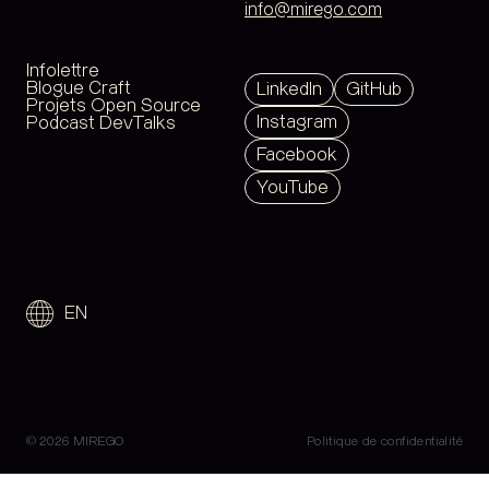
info@mirego.com
Infolettre
Blogue Craft
LinkedIn
GitHub
Projets Open Source
Instagram
Podcast DevTalks
Facebook
YouTube
EN
© 2026 MIREGO
Politique de confidentialité